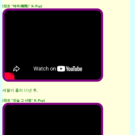
[찬조 "매우(梅雨)" K-Pop]
세월이 흘러 11년 후,
[찬조 "진실 그 사랑" K-Pop]