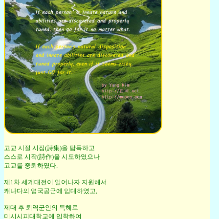
고교 시절 시집(詩集)을 탐독하고
스스로 시작(詩作)을 시도하였으나
고교를 중퇴하였다.
제1차 세계대전이 일어나자 지원해서
캐나다의 영국공군에 입대하였고,
제대 후 퇴역군인의 특혜로
미시시피대학교에 입학하여