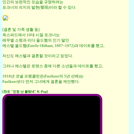
인간의 보편적인 모습을 규명하려는
포크너의 의지의 발현(發現)이라 할 수 있다.
[결혼 및 가족 생활 등]
옥스퍼드에서 10대 시절 포크너는
레무엘 소령과 리다 올드햄의 인기 딸인
에스텔 올드햄(Estelle Oldham, 1897~1972)과 데이트를 했고,
자신도 에스텔과 결혼할 것이라고 믿었다.
그러나 에스텔은 로맨스 중에 다른 소년들과 데이트를 했고,
1918년 코넬 프랭클린은(Faulkner의 5년 선배)는
Faulkner보다 먼저 그녀에게 결혼을 제안했다.
[찬조 "진정 난 몰랐네" K-Pop]