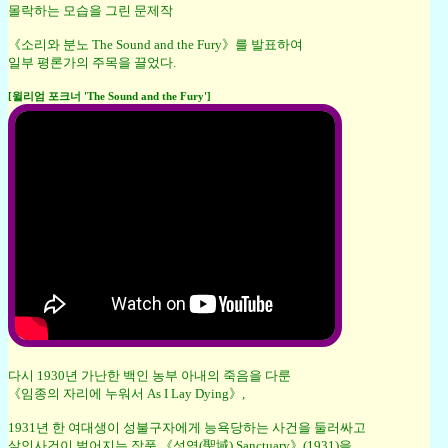
몰락하는 모습을 그린 문제작
《소리와 분노 The Sound and the Fury》를 발표하여
일부 평론가의 주목을 끌었다.
[윌리엄 포크너 'The Sound and the Fury']
다시 1930년 가난한 백인 농부 아내의 죽음을 다룬
《임종의 자리에 누워서 As I Lay Dying》,
1931년 한 여대생이 성불구자에게 능욕당하는 사건을 둘러싸고
살인사건이 벌어지는 작품 《성역(聖域) Sanctuary》(1931)을