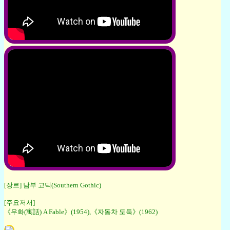
[장르] 남부 고딕(Southern Gothic)
[주요저서]
《우화(寓話) A Fable》(1954),《자동차 도둑》(1962)