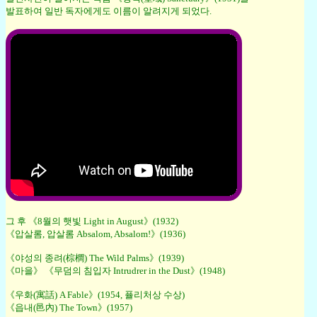
발표하여 일반 독자에게도 이름이 알려지게 되었다.
그 후 《8월의 햇빛 Light in August》(1932)
《압살롬, 압살롬 Absalom, Absalom!》(1936)
《야성의 종려(棕櫚) The Wild Palms》(1939)
《마을》 《무덤의 침입자 Intrudrer in the Dust》(1948)
《우화(寓話) A Fable》(1954, 퓰리처상 수상)
《읍내(邑內) The Town》(1957)