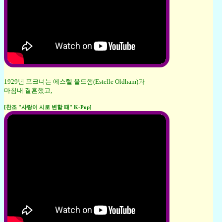
1929년 포크너는 에스텔 올드햄(Estelle Oldham)과
마침내 결혼했고,
[찬조 "사랑이 시로 변할 때" K-Pop]