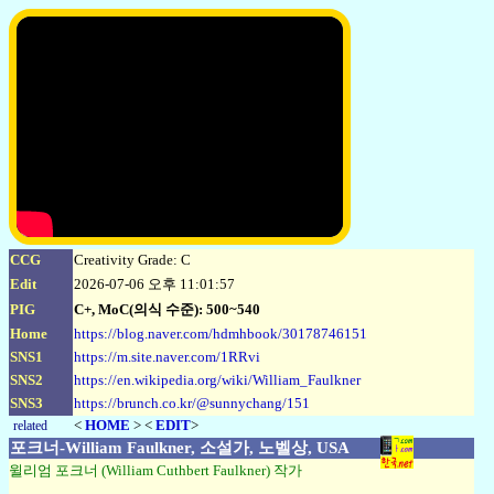
CCG
Creativity Grade: C
Edit
2026-07-06 오후 11:01:57
PIG
C+, MoC(의식 수준): 500~540
Home
https://blog.naver.com/hdmhbook/30178746151
SNS1
https://m.site.naver.com/1RRvi
SNS2
https://en.wikipedia.org/wiki/William_Faulkner
SNS3
https://brunch.co.kr/@sunnychang/151
<
HOME
> <
EDIT
>
related
포크너-William Faulkner, 소설가, 노벨상, USA
윌리엄 포크너 (William Cuthbert Faulkner) 작가