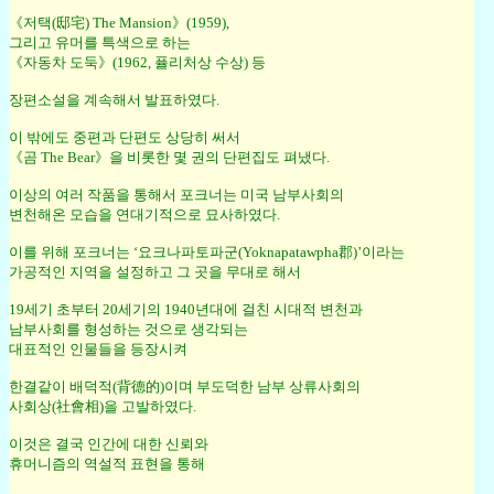
《저택(邸宅) The Mansion》(1959),
그리고 유머를 특색으로 하는
《자동차 도둑》(1962, 퓰리처상 수상) 등
장편소설을 계속해서 발표하였다.
이 밖에도 중편과 단편도 상당히 써서
《곰 The Bear》을 비롯한 몇 권의 단편집도 펴냈다.
이상의 여러 작품을 통해서 포크너는 미국 남부사회의
변천해온 모습을 연대기적으로 묘사하였다.
이를 위해 포크너는 ‘요크나파토파군(Yoknapatawpha郡)’이라는
가공적인 지역을 설정하고 그 곳을 무대로 해서
19세기 초부터 20세기의 1940년대에 걸친 시대적 변천과
남부사회를 형성하는 것으로 생각되는
대표적인 인물들을 등장시켜
한결같이 배덕적(背德的)이며 부도덕한 남부 상류사회의
사회상(社會相)을 고발하였다.
이것은 결국 인간에 대한 신뢰와
휴머니즘의 역설적 표현을 통해