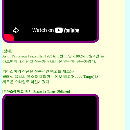
[생애]
Astor Pantaleón Piazzolla (1921년 3월 11일~1992년 7월 4일)는
아르헨티나의 탱고 작곡가, 반도네온 연주자, 편곡가였다.
피아소야의 작품은 전통적인 탱고를 재즈와
클래식 음악의 요소를 결합한 누에보 탱고(Nuevo Tango)라는
새로운 스타일로 혁신시켰다.
[피아소야 탱고 '망각' Piazzolla Tango Oblivion]