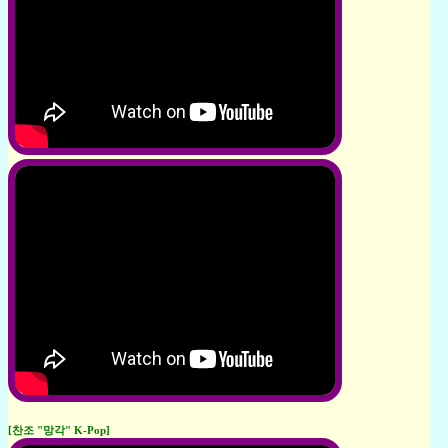
[찬조 "망각" K-Pop]