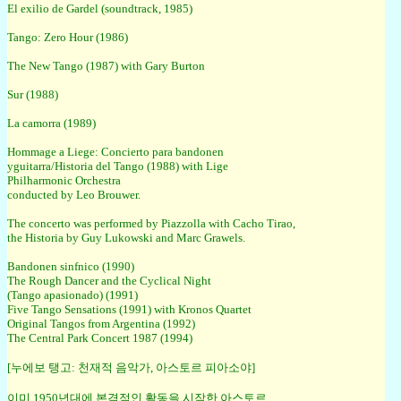
El exilio de Gardel (soundtrack, 1985)
Tango: Zero Hour (1986)
The New Tango (1987) with Gary Burton
Sur (1988)
La camorra (1989)
Hommage a Liege: Concierto para bandonen
yguitarra/Historia del Tango (1988) with Lige
Philharmonic Orchestra
conducted by Leo Brouwer.
The concerto was performed by Piazzolla with Cacho Tirao,
the Historia by Guy Lukowski and Marc Grawels.
Bandonen sinfnico (1990)
The Rough Dancer and the Cyclical Night
(Tango apasionado) (1991)
Five Tango Sensations (1991) with Kronos Quartet
Original Tangos from Argentina (1992)
The Central Park Concert 1987 (1994)
[누에보 탱고: 천재적 음악가, 아스토르 피아소야]
이미 1950년대에 본격적인 활동을 시작한 아스토르