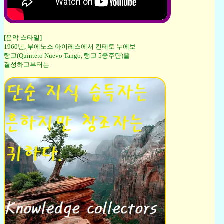
[음악 스타일]
1960년, 부에노스 아이레스에서 킨테토 누에보
탕고(Quinteto Nuevo Tango, 탱고 5중주단)을
결성하고부터는