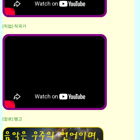
[직업] 작곡가
[장르] 탱고