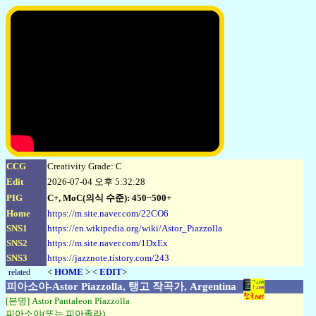
CCG
Creativity Grade: C
Edit
2026-07-04 오후 5:32:28
PIG
C+, MoC(의식 수준): 450~500+
Home
https://m.site.naver.com/22CO6
SNS1
https://en.wikipedia.org/wiki/Astor_Piazzolla
SNS2
https://m.site.naver.com/1DxEx
SNS3
https://jazznote.tistory.com/243
<
HOME
> <
EDIT
>
related
피아소야-Astor Piazzolla, 탱고 작곡가, Argentina
[본명] Astor Pantaleon Piazzolla
피아소야(또는 피아졸라)